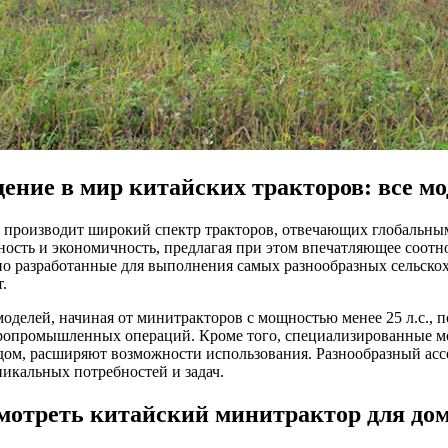
ение в мир китайских тракторов: все м
 производит широкий спектр тракторов, отвечающих глобальны
ость и экономичность, предлагая при этом впечатляющее соотно
ьно разработанные для выполнения самых разнообразных сельско
.
делей, начиная от минитракторов с мощностью менее 25 л.с., п
ропромышленных операций. Кроме того, специализированные мод
м, расширяют возможности использования. Разнообразный ассо
никальных потребностей и задач.
мотреть китайский минитрактор для до