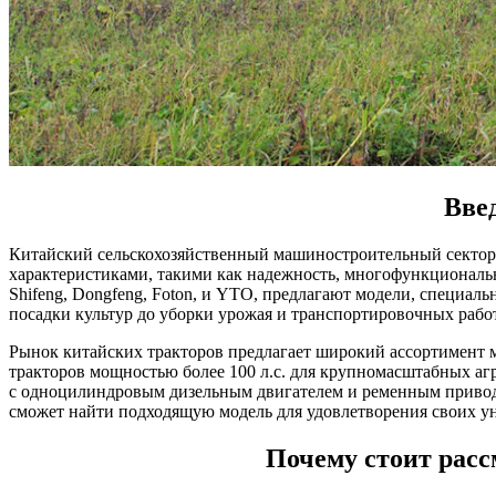
Введ
Китайский сельскохозяйственный машиностроительный сектор
характеристиками, такими как надежность, многофункциональн
Shifeng, Dongfeng, Foton, и YTO, предлагают модели, специал
посадки культур до уборки урожая и транспортировочных работ
Рынок китайских тракторов предлагает широкий ассортимент мо
тракторов мощностью более 100 л.с. для крупномасштабных аг
с одноцилиндровым дизельным двигателем и ременным приводо
сможет найти подходящую модель для удовлетворения своих у
Почему стоит расс